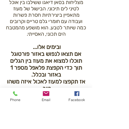
מצליחות בסאן דיאגו ששילבו בין אוכל
לטיני לים תיכוני. הבישול של מעוז
מתאפיין ביצירתיות חסרת פשרות
ועבודה עם חומרי גלם טריים וקרובים
כמה שיותר לטבע. הוא מושפע מהמטבח
הים תכוני, האסייתי.
ובימים אלו...
אם תצאו לנפוש באזור פורטוגל
תוכלו למצוא את מעוז בין הגלים
תוך כדי הקפצת פלאפל מספר 1
באזור ובכלל.
אז תקפצו למעוז לאכול איזה משהו
טוב.
ובואו נגזים עוד קצת, יש לכם הפקה
Phone
Email
Facebook
כלשהי בפורטוגל? הוא הבן האדם
לאוכל מצוין.