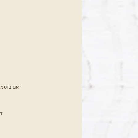
ראפ כוסמת
דו